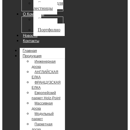
Ступени для
лестницы
О Компании
О
компании
Портфолио
Новости
Контакты
Главная
Продукция
Инженерная
доска
АНГЛИЙСКАЯ
ЕЛКА
ФРАНЦУЗСКАЯ
ЕЛКА
Европейский
паркет Holz-Point
Массивная
доска
Модульный
паркет
Паркетная
доска