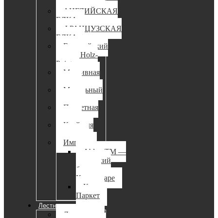
доска
АНГЛИЙСКАЯ
ЕЛКА
ФРАНЦУЗСКАЯ
ЕЛКА
Европейский
паркет Holz-
Point
Массивная
доска
Модульный
паркет
Паркетная
доска
Клей для
паркета
Импорт
Ablux TM —
канадский
бренд в
Краснодаре
Кварц
Паркет
Лестницы
Лестницы