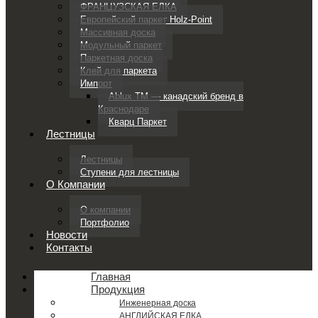
ФРАНЦУЗСКАЯ ЕЛКА
Европейский паркет Holz-Point
Массивная доска
Модульный паркет
Паркетная доска
Клей для паркета
Импорт
Ablux TM — канадский бренд в
Краснодаре
Кварц Паркет
Лестницы
Лестницы
Ступени для лестницы
О Компании
О компании
Портфолио
Новости
Контакты
Главная
Продукция
Инженерная доска
АНГЛИЙСКАЯ ЕЛКА