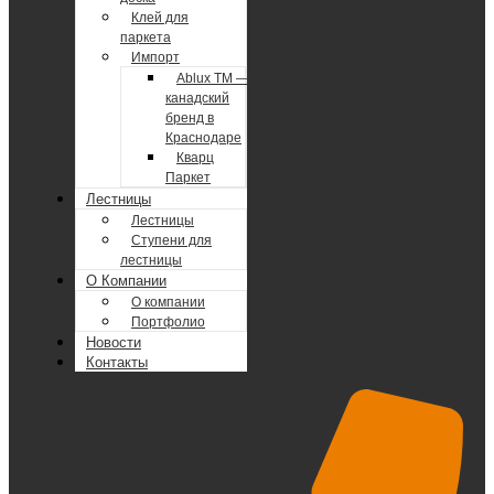
Клей для
паркета
Импорт
Ablux TM —
канадский
бренд в
Краснодаре
Кварц
Паркет
Лестницы
Лестницы
Ступени для
лестницы
О Компании
О компании
Портфолио
Новости
Контакты