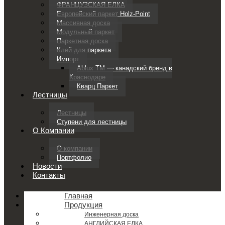
ФРАНЦУЗСКАЯ ЕЛКА
Европейский паркет Holz-Point
Массивная доска
Модульный паркет
Паркетная доска
Клей для паркета
Импорт
Ablux TM — канадский бренд в
Краснодаре
Кварц Паркет
Лестницы
Лестницы
Ступени для лестницы
О Компании
О компании
Портфолио
Новости
Контакты
Главная
Продукция
Инженерная доска
АНГЛИЙСКАЯ ЕЛКА