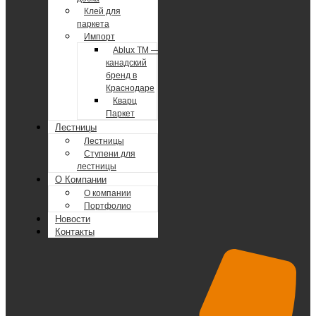
Клей для
паркета
Импорт
Ablux TM —
канадский
бренд в
Краснодаре
Кварц
Паркет
Лестницы
Лестницы
Ступени для
лестницы
О Компании
О компании
Портфолио
Новости
Контакты