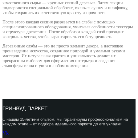
качественного сырья — крупных секций деревьев. Затем секции
подвергаются специальной обработке, включая сушку и шлифовку,
чтобы сохранить их естественную красоту и прочность.
После этого каждая секция разрезается на слэбы с помощью
специализированного оборудования, учитывая особенности текстуры
и структуры древесины. После обработки каждый слэб проходит
контроль качества, чтобы гарантировать его безупречность.
Деревянные слэбы — это не просто элемент декора, а настоящее
произведение искусства, созданное природой и умелыми руками
мастеров. Их натуральная красота и уникальность делают их
прекрасным выбором для оформления интерьера и создания
атмосферы тепла и уюта в любом помещении.
ГРИНВУД ПАРКЕТ
С нашим 15-летним опытом, мы гарантируем профессионализм на
каждом этапе – от подбора идеального паркета до его укладки.
Vk