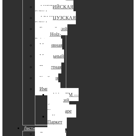
доска
АНГЛИЙСКАЯ
ЕЛКА
ФРАНЦУЗСКАЯ
ЕЛКА
Европейский
паркет Holz-
Point
Массивная
доска
Модульный
паркет
Паркетная
доска
Клей для
паркета
Импорт
Ablux TM —
канадский
бренд в
Краснодаре
Кварц
Паркет
Лестницы
Лестницы