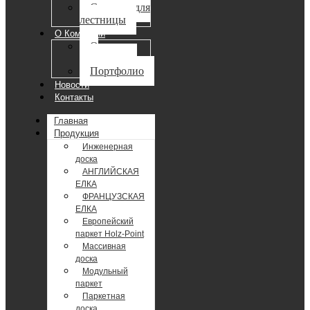
Ступени для
лестницы
О Компании
О
компании
Портфолио
Новости
Контакты
Главная
Продукция
Инженерная
доска
АНГЛИЙСКАЯ
ЕЛКА
ФРАНЦУЗСКАЯ
ЕЛКА
Европейский
паркет Holz-Point
Массивная
доска
Модульный
паркет
Паркетная
доска